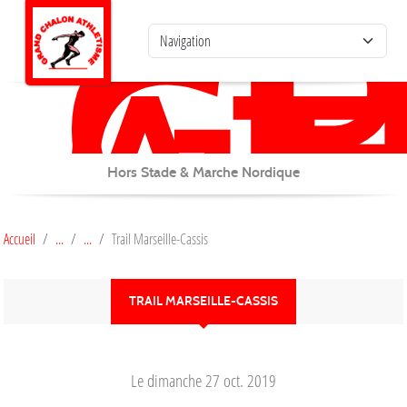
G
C
Panneau de gestion des cookies
AT
Hors Stade & Marche Nordique
Accueil
Trail Marseille-Cassis
TRAIL MARSEILLE-CASSIS
Le
dimanche
27
oct.
2019