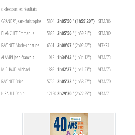
ci-dessous les résultats
GRANDAY Jean-christophe
5804
2h05'50'' (1h59'20'')
SEM/86
BLANCHET Emmanuel
5828
2h05'56''
(1h59'21'')
SEM/80
RAVENET Marie-christine
6561
2h09'07''
(2h02'32'')
VEF/73
ALAMPI Jean-francois
1012
1h34'43''
(1h34'12'')
VEM/73
MICHAUD Michael
1898
1h42'27''
(1h41'53'')
VEM/75
RAVENET Brice
5735
2h05'32''
(1h58'57'')
VEM/70
HIRAULT Daniel
12120
2h29'30''
(2h22'55'')
VEM/71