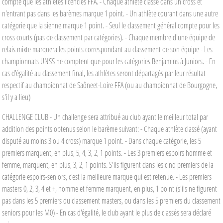
compte que les athlètes licenciés FFA. - Chaque athlète classé dans un cross et
n'entrant pas dans les barèmes marque 1 point. - Un athlète courant dans une autre
catégorie que la sienne marque 1 point. - Seul le classement général compte pour les
cross courts (pas de classement par catégories). - Chaque membre d'une équipe de
relais mixte marquera les points correspondant au classement de son équipe - Les
championnats UNSS ne comptent que pour les catégories Benjamins à Juniors. - En
cas d'égalité au classement final, les athlètes seront départagés par leur résultat
respectif au championnat de Saôneet-Loire FFA (ou au championnat de Bourgogne,
s'il y a lieu)
CHALLENGE CLUB - Un challenge sera attribué au club ayant le meilleur total par
addition des points obtenus selon le barème suivant: - Chaque athlète classé (ayant
disputé au moins 3 ou 4 cross) marque 1 point. - Dans chaque catégorie, les 5
premiers marquent, en plus, 5, 4, 3, 2, 1 points. - Les 3 premiers espoirs homme et
femme, marquent, en plus, 3, 2, 1 points. S'ils figurent dans les cinq premiers de la
catégorie espoirs-seniors, c'est la meilleure marque qui est retenue. - Les premiers
masters 0, 2, 3, 4 et +, homme et femme marquent, en plus, 1 point (s'ils ne figurent
pas dans les 5 premiers du classement masters, ou dans les 5 premiers du classement
seniors pour les M0) - En cas d'égalité, le club ayant le plus de classés sera déclaré