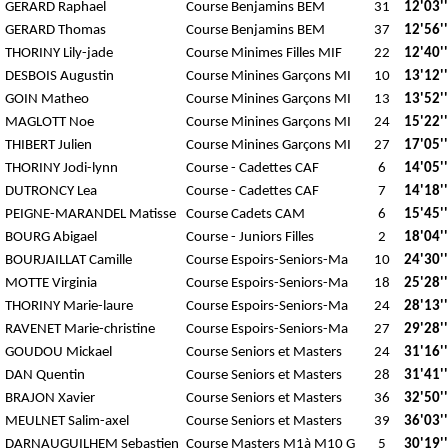
GERARD Raphael
Course Benjamins BEM
31
12'03''
GERARD Thomas
Course Benjamins BEM
37
12'56''
THORINY Lily-jade
Course Minimes Filles MIF
22
12'40''
DESBOIS Augustin
Course Minines Garçons MI
10
13'12''
GOIN Matheo
Course Minines Garçons MI
13
13'52''
MAGLOTT Noe
Course Minines Garçons MI
24
15'22''
THIBERT Julien
Course Minines Garçons MI
27
17'05''
THORINY Jodi-lynn
Course - Cadettes CAF
6
14'05''
DUTRONCY Lea
Course - Cadettes CAF
7
14'18''
PEIGNE-MARANDEL Matisse
Course Cadets CAM
6
15'45''
BOURG Abigael
Course - Juniors Filles
2
18'04''
BOURJAILLAT Camille
Course Espoirs-Seniors-Ma
10
24'30''
MOTTE Virginia
Course Espoirs-Seniors-Ma
18
25'28''
THORINY Marie-laure
Course Espoirs-Seniors-Ma
24
28'13''
RAVENET Marie-christine
Course Espoirs-Seniors-Ma
27
29'28''
GOUDOU Mickael
Course Seniors et Masters
24
31'16''
DAN Quentin
Course Seniors et Masters
28
31'41''
BRAJON Xavier
Course Seniors et Masters
36
32'50''
MEULNET Salim-axel
Course Seniors et Masters
39
36'03''
DARNAUGUILHEM Sebastien
Course Masters M1à M10 G
5
30'19''