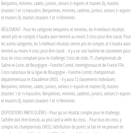
Benjamins, minimes, cadets, juniors, seniors (+ espoirs et masters 0), masters
(masters 1 et +) masculins. Benjamines, minimes, cadettes, juniors, seniors (+ espoirs
et masters 0), masters (masters 1 et +) féminines
RÈGLEMENT - Pour les catégories benjamins et minimes, les 4 meilleurs résultats
seront pris en compte; il faudra avoir terminé au moins 3 cross pour être classé. Pour
les autres catégories, les 5 meilleurs résultats seront pris en compte, et il faudra avoir
terminé au moins 4 cross pour être classé. - Il y a un seul barème de classement pour
tous les cross comptant pour le challenge: Cross de clubs 71; championnats de
Saône-et-Loire, de Bourgogne - Franche Comté, interrégionaux et de France FFA;
Cross nationaux de la ligue de Bourgogne - Franche-Comté; championnats
départementaux et d'académie UNSS. - Il y aura 12 classements individuels:
Benjamins, minimes, cadets, juniors, seniors (+ espoirs et masters 0), masters
(masters 1 et +) masculins. Benjamines, minimes, cadettes, juniors, seniors (+ espoirs
et masters 0), masters (masters 1 et +) féminines
DISPOSITIONS PARTICULIÈRES - Pour qu'un résultat compte pour le challenge,
l'athlète doit être licencié, au plus tard la veille du cross. - Pour tous les cross, y
compris les championnats UNSS, l'attribution de points se fait en ne prenant en