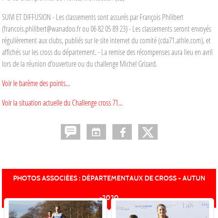
SUIVI ET DIFFUSION - Les classements sont assurés par François Philibert
(francois.philibert@wanadoo.fr ou 06 82 05 89 23) - Les classements seront envoyés
régulièrement aux clubs, publiés sur le site internet du comité (cda71.athle.com), et
affichés sur les cross du département. - La remise des récompenses aura lieu en avril
lors de la réunion d'ouverture ou du challenge Michel Grizard.
Voir le barème des points...
Voir la situation actuelle du Challenge cross 71...
PHOTOS ASSOCIÉES : DÉPARTEMENTAUX DE CROSS - AUTUN
-2020