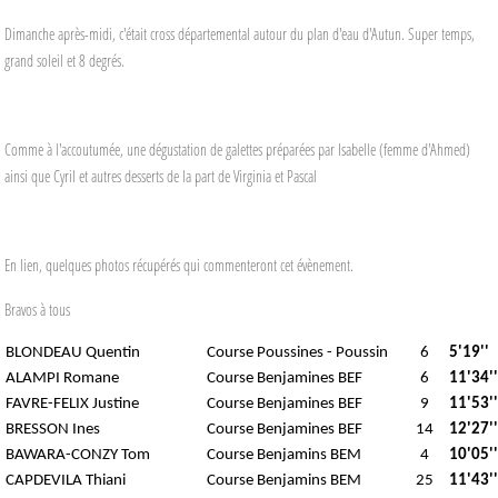
Dimanche après-midi, c'était cross départemental autour du plan d'eau d'Autun. Super temps,
grand soleil et 8 degrés.
Comme à l'accoutumée, une dégustation de galettes préparées par Isabelle (femme d'Ahmed)
ainsi que Cyril et autres desserts de la part de Virginia et Pascal
En lien, quelques photos récupérés qui commenteront cet évènement.
Bravos à tous
BLONDEAU Quentin
Course Poussines - Poussin
6
5'19''
ALAMPI Romane
Course Benjamines BEF
6
11'34''
FAVRE-FELIX Justine
Course Benjamines BEF
9
11'53''
BRESSON Ines
Course Benjamines BEF
14
12'27''
BAWARA-CONZY Tom
Course Benjamins BEM
4
10'05''
CAPDEVILA Thiani
Course Benjamins BEM
25
11'43''