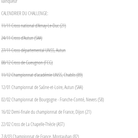
vainqueur
CALENDRIER DU CHALLENGE:
11/11 Cross national d'Arnay-Le-Duc (21)
24/11 Cross d'Autun (SAA)
27/11 Cross départemental UNSS, Autun
08/12 Cross de Gueugnon (FCG)
11/12 Championnat d'académie UNSS, Chablis (89)
12/01 Championnat de Saône-et-Loire, Autun (SAA)
02/02 Championnat de Bourgogne - Franche-Comté, Nevers (58)
16/02 Demi-finale du championnat de France, Dijon (21)
22/02 Cross de La Chapelle-Thècle (AST)
7-8/03 Championnat de France, Montauban (82)