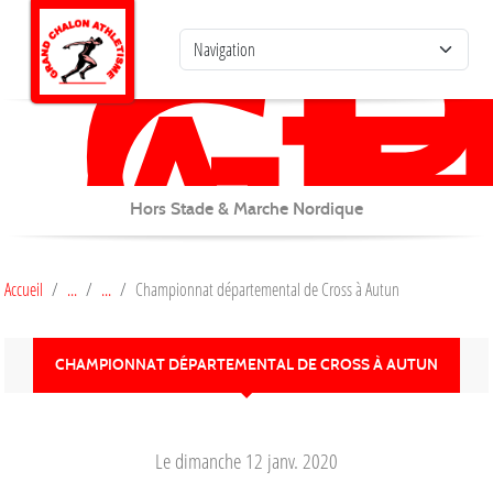
G
C
Panneau de gestion des cookies
AT
Hors Stade & Marche Nordique
Accueil
Championnat départemental de Cross à Autun
CHAMPIONNAT DÉPARTEMENTAL DE CROSS À AUTUN
Le
dimanche
12
janv.
2020