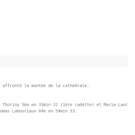
 affronté la montée de la cathédrale.

 Thoriny 56e en 33min 32 (1ère cadette) et Marie-Laure T
omas Labouriaux 84e en 54min 53.
