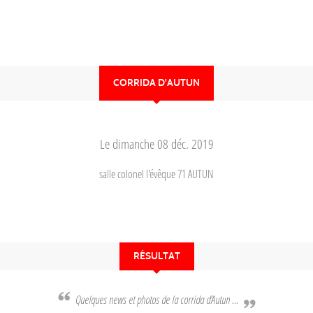
CORRIDA D'AUTUN
Le
dimanche
08
déc.
2019
salle colonel l'évêque
71
AUTUN
RÉSULTAT
Quelques news et photos de la corrida d’Autun ...