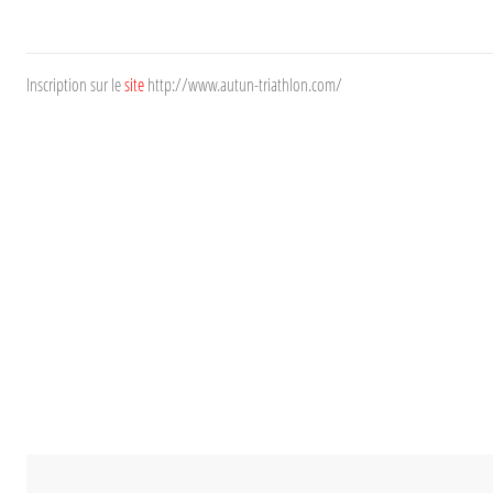
Inscription sur le
site
http://www.autun-triathlon.com/