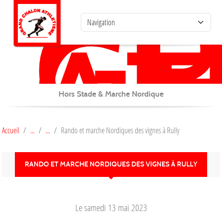
G
C
Panneau de gestion des cookies
AT
Hors Stade & Marche Nordique
Accueil
Rando et marche Nordiques des vignes à Rully
RANDO ET MARCHE NORDIQUES DES VIGNES À RULLY
Le
samedi
13
mai
2023