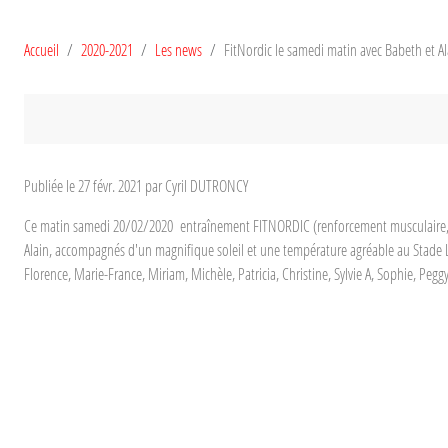
Accueil
2020-2021
Les news
FitNordic le samedi matin avec Babeth et Ala
Publiée le
27 févr. 2021
par Cyril DUTRONCY
Ce matin samedi 20/02/2020 entraînement FITNORDIC (renforcement musculaire, ca
Alain, accompagnés d'un magnifique soleil et une température agréable au Stade Léo La
Florence, Marie-France, Miriam, Michèle, Patricia, Christine, Sylvie A, Sophie, Pegg