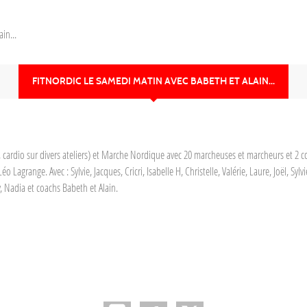
in...
FITNORDIC LE SAMEDI MATIN AVEC BABETH ET ALAIN...
rdio sur divers ateliers) et Marche Nordique avec 20 marcheuses et marcheurs et 2 c
grange. Avec : Sylvie, Jacques, Cricri, Isabelle H, Christelle, Valérie, Laure, Joël, Sylv
y, Nadia et coachs Babeth et Alain.