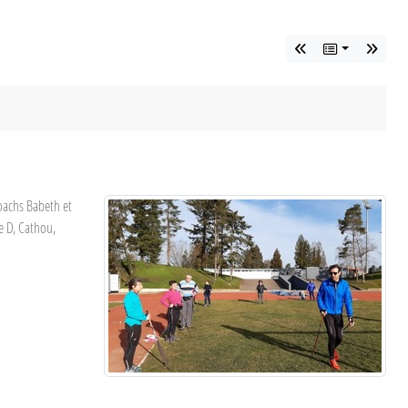
oachs Babeth et
ie D, Cathou,