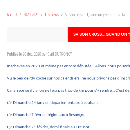
Accueil
2020-2021
Les news
Saison cross… Quand on y verra plus clair
SAISON CROSS… QUAND ON Y 
Publiée le
20 déc. 2020
par Cyril DUTRONCY
Inachevée en 2020 et même pas encore débutée… Allons-nous pouvoir re
Vu le peu de rdv coché sur nos calendriers, ne nous privons pas d’inscrir
Car si reprise il y a, on ne fera pas trop de km pour s’y rendre… C’est dé
👉
Dimanche 24 janvier, départementaux à Louhans
👉
Dimanche 7 février, régionaux à Besançon
👉
Dimanche 21 février, demi-finale au Creusot