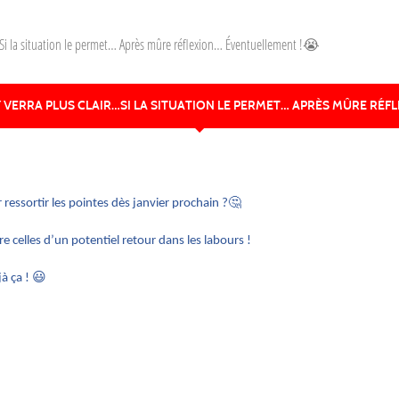
…Si la situation le permet… Après mûre réflexion… Éventuellement !😭
VERRA PLUS CLAIR…SI LA SITUATION LE PERMET… APRÈS MÛRE RÉF
🤔
ssortir les pointes dès janvier prochain ?
e celles d’un potentiel retour dans les labours !
😃
jà ça !