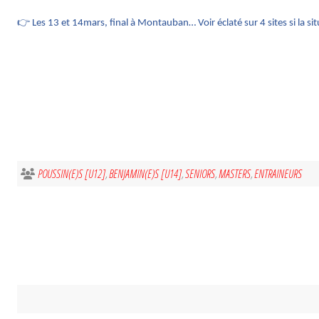
👉
Les 13 et 14mars, final à Montauban… Voir éclaté sur 4 sites si la sit
POUSSIN(E)S [U12]
BENJAMIN(E)S [U14]
SENIORS
MASTERS
ENTRAINEURS